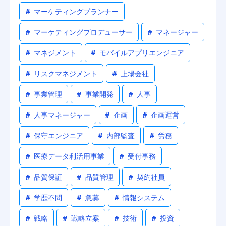
#
マーケティングプランナー
#
マーケティングプロデューサー
#
マネージャー
#
マネジメント
#
モバイルアプリエンジニア
#
リスクマネジメント
#
上場会社
#
事業管理
#
事業開発
#
人事
#
人事マネージャー
#
企画
#
企画運営
#
保守エンジニア
#
内部監査
#
労務
#
医療データ利活用事業
#
受付事務
#
品質保証
#
品質管理
#
契約社員
#
学歴不問
#
急募
#
情報システム
#
戦略
#
戦略立案
#
技術
#
投資