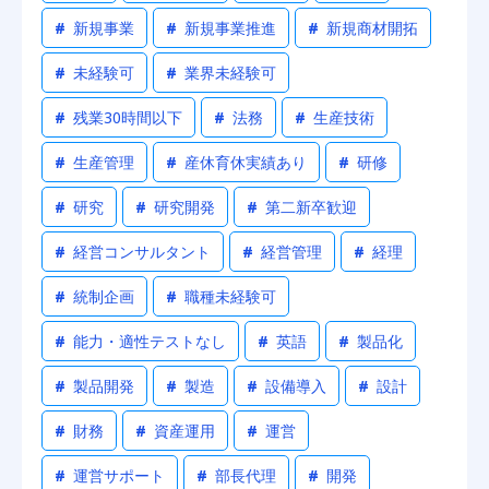
#
新規事業
#
新規事業推進
#
新規商材開拓
#
未経験可
#
業界未経験可
#
残業30時間以下
#
法務
#
生産技術
#
生産管理
#
産休育休実績あり
#
研修
#
研究
#
研究開発
#
第二新卒歓迎
#
経営コンサルタント
#
経営管理
#
経理
#
統制企画
#
職種未経験可
#
能力・適性テストなし
#
英語
#
製品化
#
製品開発
#
製造
#
設備導入
#
設計
#
財務
#
資産運用
#
運営
#
運営サポート
#
部長代理
#
開発