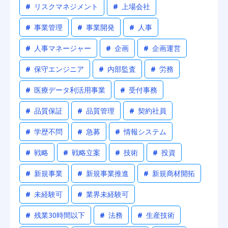
#
リスクマネジメント
#
上場会社
#
事業管理
#
事業開発
#
人事
#
人事マネージャー
#
企画
#
企画運営
#
保守エンジニア
#
内部監査
#
労務
#
医療データ利活用事業
#
受付事務
#
品質保証
#
品質管理
#
契約社員
#
学歴不問
#
急募
#
情報システム
#
戦略
#
戦略立案
#
技術
#
投資
#
新規事業
#
新規事業推進
#
新規商材開拓
#
未経験可
#
業界未経験可
#
残業30時間以下
#
法務
#
生産技術