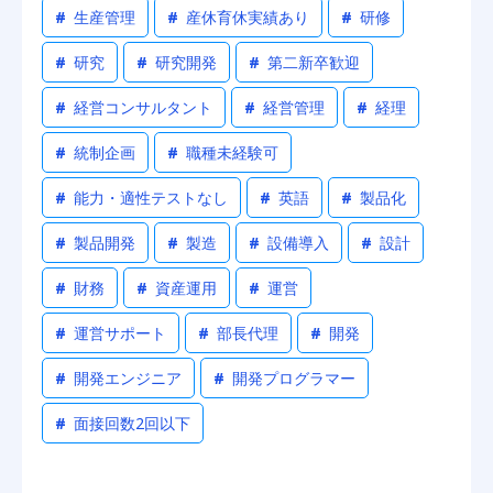
#
生産管理
#
産休育休実績あり
#
研修
#
研究
#
研究開発
#
第二新卒歓迎
#
経営コンサルタント
#
経営管理
#
経理
#
統制企画
#
職種未経験可
#
能力・適性テストなし
#
英語
#
製品化
#
製品開発
#
製造
#
設備導入
#
設計
#
財務
#
資産運用
#
運営
#
運営サポート
#
部長代理
#
開発
#
開発エンジニア
#
開発プログラマー
#
面接回数2回以下