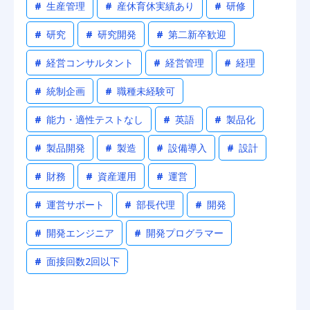
#
生産管理
#
産休育休実績あり
#
研修
#
研究
#
研究開発
#
第二新卒歓迎
#
経営コンサルタント
#
経営管理
#
経理
#
統制企画
#
職種未経験可
#
能力・適性テストなし
#
英語
#
製品化
#
製品開発
#
製造
#
設備導入
#
設計
#
財務
#
資産運用
#
運営
#
運営サポート
#
部長代理
#
開発
#
開発エンジニア
#
開発プログラマー
#
面接回数2回以下