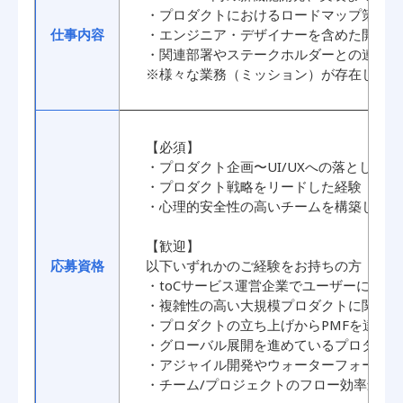
・プロダクトにおけるロードマップ策定や
仕事内容
・エンジニア・デザイナーを含めた開発施
・関連部署やステークホルダーとの連携・
※様々な業務（ミッション）が存在します
【必須】
・プロダクト企画〜UI/UXへの落とし込
・プロダクト戦略をリードした経験
・心理的安全性の高いチームを構築した経
【歓迎】
応募資格
以下いずれかのご経験をお持ちの方
・toCサービス運営企業でユーザーに向
・複雑性の高い大規模プロダクトに関わっ
・プロダクトの立ち上げからPMFを達成
・グローバル展開を進めているプロダクト
・アジャイル開発やウォーターフォール開
・チーム/プロジェクトのフロー効率最大