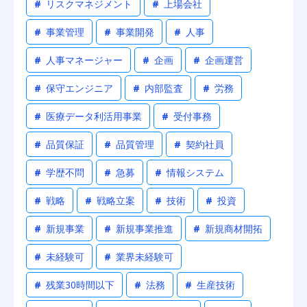
#
リスクマネジメント
#
上場会社
#
事業管理
#
事業開発
#
人事
#
人事マネージャー
#
企画
#
企画運営
#
保守エンジニア
#
内部監査
#
労務
#
医療データ利活用事業
#
受付事務
#
品質保証
#
品質管理
#
契約社員
#
学歴不問
#
急募
#
情報システム
#
戦略
#
戦略立案
#
技術
#
投資
#
新規事業
#
新規事業推進
#
新規商材開拓
#
未経験可
#
業界未経験可
#
残業30時間以下
#
法務
#
生産技術