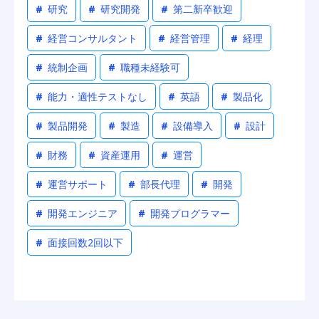
#
研究
#
研究開発
#
第二新卒歓迎
#
経営コンサルタント
#
経営管理
#
経理
#
統制企画
#
職種未経験可
#
能力・適性テストなし
#
英語
#
製品化
#
製品開発
#
製造
#
設備導入
#
設計
#
財務
#
資産運用
#
運営
#
運営サポート
#
部長代理
#
開発
#
開発エンジニア
#
開発プログラマー
#
面接回数2回以下