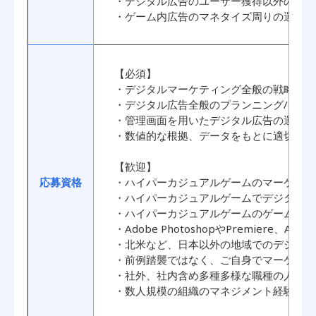
・デジタル広告のユーザー獲得以外の手法
・ゲーム内広告のマネタイズ周りの運用業
【必須】
・デジタルマーケティング全般の戦略設計
・デジタル広告全般のプランニング/ディ
・管理画面を用いたデジタル広告の運用業
・数値的な根拠、データをもとに適切な仮
【歓迎】
応募資格
・ハイパーカジュアルゲームのマーケティ
・ハイパーカジュアルゲームでデジタル広
・ハイパーカジュアルゲームのゲーム内広
・Adobe PhotoshopやPremiere、Afte
・北米など、日本以外の地域でのデジタル
・前例踏襲ではなく、ご自身でマーケティ
・社外、社内含め多種多様な職種の人と円
・数人規模の組織のマネジメント経験