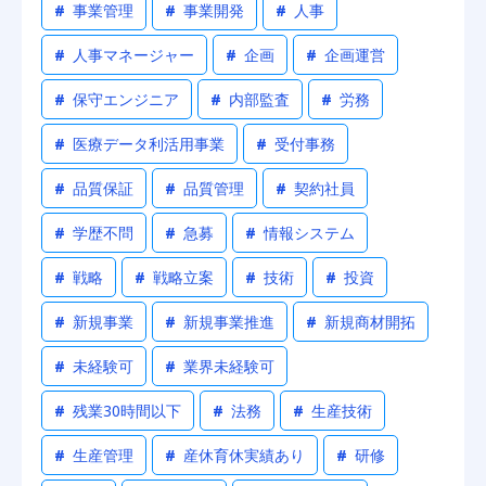
#
事業管理
#
事業開発
#
人事
#
人事マネージャー
#
企画
#
企画運営
#
保守エンジニア
#
内部監査
#
労務
#
医療データ利活用事業
#
受付事務
#
品質保証
#
品質管理
#
契約社員
#
学歴不問
#
急募
#
情報システム
#
戦略
#
戦略立案
#
技術
#
投資
#
新規事業
#
新規事業推進
#
新規商材開拓
#
未経験可
#
業界未経験可
#
残業30時間以下
#
法務
#
生産技術
#
生産管理
#
産休育休実績あり
#
研修