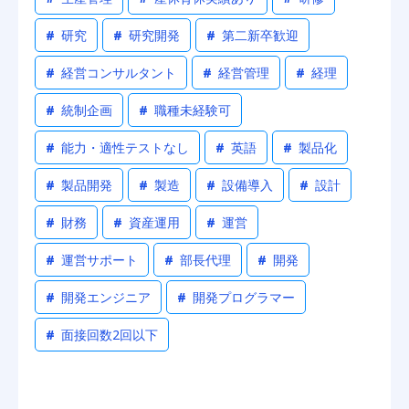
#
研究
#
研究開発
#
第二新卒歓迎
#
経営コンサルタント
#
経営管理
#
経理
#
統制企画
#
職種未経験可
#
能力・適性テストなし
#
英語
#
製品化
#
製品開発
#
製造
#
設備導入
#
設計
#
財務
#
資産運用
#
運営
#
運営サポート
#
部長代理
#
開発
#
開発エンジニア
#
開発プログラマー
#
面接回数2回以下