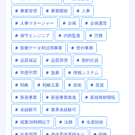
#
事業管理
#
事業開発
#
人事
#
人事マネージャー
#
企画
#
企画運営
#
保守エンジニア
#
内部監査
#
労務
#
医療データ利活用事業
#
受付事務
#
品質保証
#
品質管理
#
契約社員
#
学歴不問
#
急募
#
情報システム
#
戦略
#
戦略立案
#
技術
#
投資
#
新規事業
#
新規事業推進
#
新規商材開拓
#
未経験可
#
業界未経験可
#
残業30時間以下
#
法務
#
生産技術
#
生産管理
#
産休育休実績あり
#
研修