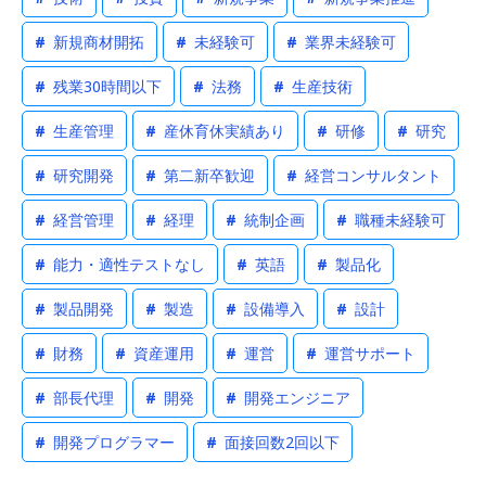
#
新規商材開拓
#
未経験可
#
業界未経験可
#
残業30時間以下
#
法務
#
生産技術
#
生産管理
#
産休育休実績あり
#
研修
#
研究
#
研究開発
#
第二新卒歓迎
#
経営コンサルタント
#
経営管理
#
経理
#
統制企画
#
職種未経験可
#
能力・適性テストなし
#
英語
#
製品化
#
製品開発
#
製造
#
設備導入
#
設計
#
財務
#
資産運用
#
運営
#
運営サポート
#
部長代理
#
開発
#
開発エンジニア
#
開発プログラマー
#
面接回数2回以下