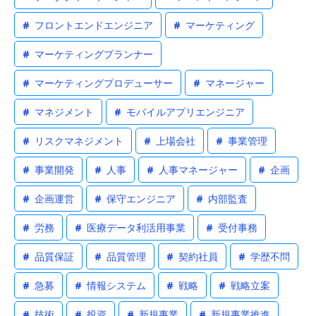
#
フロントエンドエンジニア
#
マーケティング
#
マーケティングプランナー
#
マーケティングプロデューサー
#
マネージャー
#
マネジメント
#
モバイルアプリエンジニア
#
リスクマネジメント
#
上場会社
#
事業管理
#
事業開発
#
人事
#
人事マネージャー
#
企画
#
企画運営
#
保守エンジニア
#
内部監査
#
労務
#
医療データ利活用事業
#
受付事務
#
品質保証
#
品質管理
#
契約社員
#
学歴不問
#
急募
#
情報システム
#
戦略
#
戦略立案
#
技術
#
投資
#
新規事業
#
新規事業推進